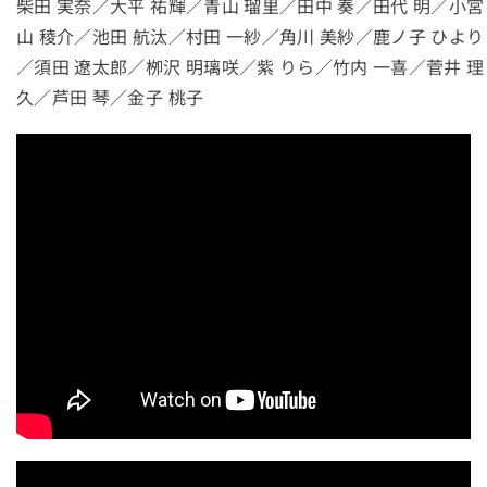
柴田 実奈／大平 祐輝／青山 瑠里／田中 奏／田代 明／小宮
山 稜介／池田 航汰／村田 一紗／角川 美紗／鹿ノ子 ひより
／須田 遼太郎／栁沢 明璃咲／紫 りら／竹内 一喜／菅井 理
久／芦田 琴／金子 桃子