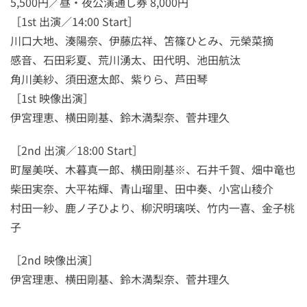
5,500円／昼・夜公演通し券 8,000円
［1st 出演／14:00 Start］
川口大地、湊陽奈、伊藤広祥、笘篠ひとみ、元榮菜摘
感音、石田彩夏、荒川湧太、田代明、池田航汰
角川美紗、須田遼太郎、紫りら、芦田琴
［1st 映像出演］
伊宮理恵、横田剛基、鈴木満梨奈、菅井理久
［2nd 出演／18:00 Start］
町屋美咲、木暮真一郎、横田剛基※、石井千賀、畑中竜也
柴田実奈、大平祐輝、青山瑠里、田中奏、小宮山稜介
村田一紗、鹿ノ子ひより、柳沢明璃咲、竹内一喜、金子桃
子
［2nd 映像出演］
伊宮理恵、横田剛基、鈴木満梨奈、菅井理久