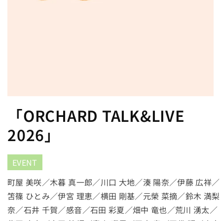
「ORCHARD TALK&LIVE
2026」
EVENT
町屋 美咲／木暮 真一郎／川口 大地／湊 陽奈／伊藤 広祥／
笘篠 ひとみ／伊宮 理恵／横田 剛基／元榮 菜摘／鈴木 満梨
奈／石井 千賀／感音／石田 彩夏／畑中 竜也／荒川 湧太／