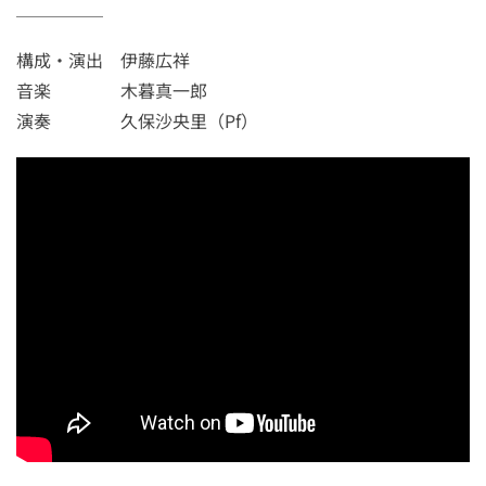
＿＿＿＿＿
構成・演出 伊藤広祥
音楽 木暮真一郎
演奏 久保沙央里（Pf）