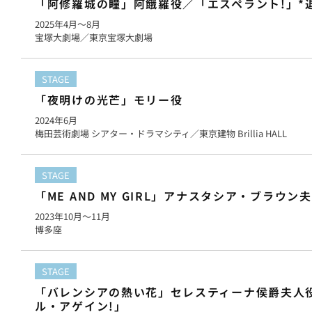
「阿修羅城の瞳」阿餓羅役／「エスペラント!」*
2025年
4月
〜8月
宝塚大劇場／東京宝塚大劇場
STAGE
「夜明けの光芒」モリー役
2024年
6月
梅田芸術劇場 シアター・ドラマシティ／東京建物 Brillia HALL
STAGE
「ME AND MY GIRL」アナスタシア・ブラウン
2023年
10月
〜11月
博多座
STAGE
「バレンシアの熱い花」セレスティーナ侯爵夫人
ル・アゲイン!」