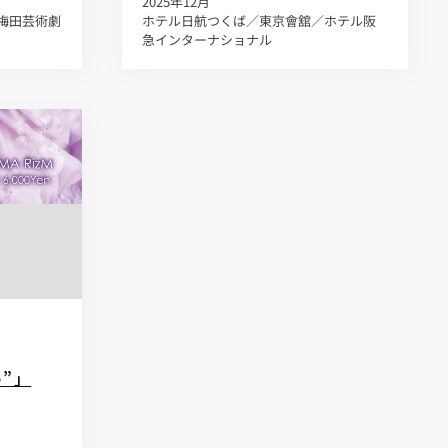
2025年12月
梅田芸術劇
ホテル日航つくば／東京會舘／ホテル阪
急インターナショナル
e”」