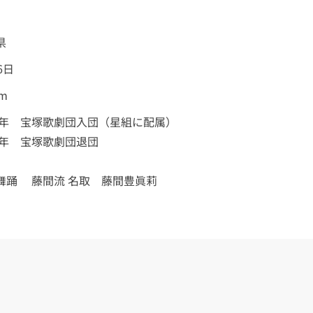
県
6日
cm
09年 宝塚歌劇団入団（星組に配属）
25年 宝塚歌劇団退団
舞踊 藤間流 名取 藤間豊眞莉