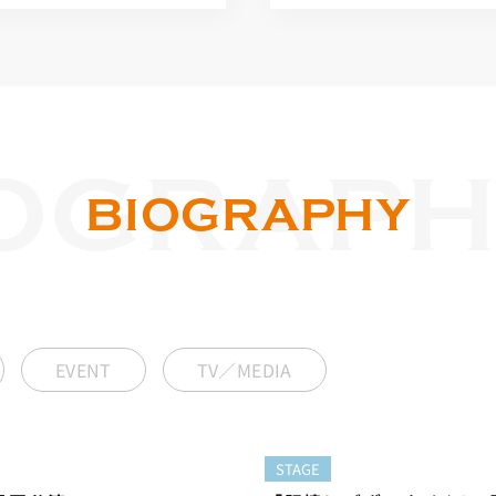
OGRAPH
BIOGRAPHY
EVENT
TV／MEDIA
STAGE