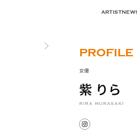
ARTIST
NEW
PROFILE
女優
紫 りら
rira murasaki