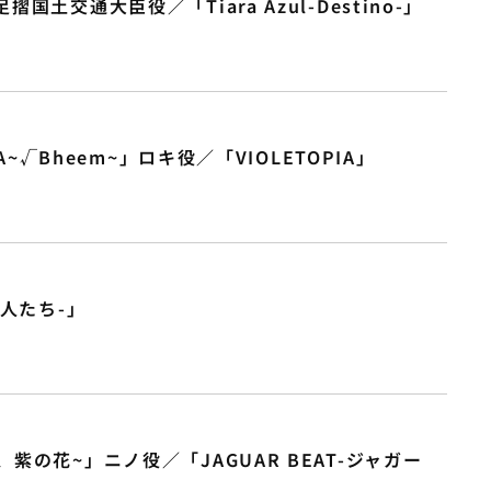
土交通大臣役／「Tiara Azul-Destino-」
KA~√Bheem~」ロキ役／「VIOLETOPIA」
恋人たち-」
紫の花~」ニノ役／「JAGUAR BEAT-ジャガー