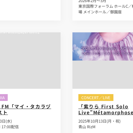
2026年2月～3月
東京国際フォーラム ホールC／
場 メインホール／御園座
IA
CONCERT／LIVE
O FM「マイ・タカラヅ
「紫りら First Solo
スト
Live”Métamorphos
3日(水)
2025年10月13日(月・祝)
M 17:00配信
青山 RizM