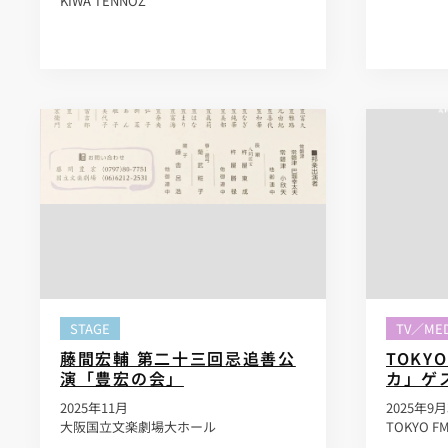
KIWA TENNOZ
STAGE
TV／MED
藤間宏輔 第二十三回忌追善公
TOKY
演「豊宏の会」
カ」ゲ
2025年11月
2025年9月
大阪国立文楽劇場大ホール
TOKYO F