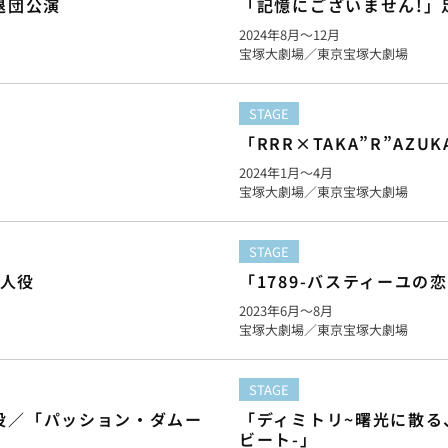
退団公演
「記憶にございません!」足摺国
2024年
8月
〜12月
宝塚大劇場／東京宝塚大劇場
STAGE
「RRR×TAKA”R”AZU
2024年
1月
〜4月
宝塚大劇場／東京宝塚大劇場
STAGE
夫人役
「1789-バスティーユの
2023年
6月
〜8月
宝塚大劇場／東京宝塚大劇場
STAGE
役／「パッション・ダムー
「ディミトリ~曙光に散る、
ビート-」